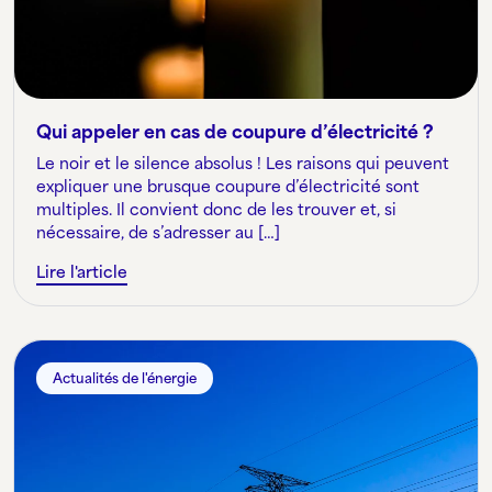
Qui appeler en cas de coupure d’électricité ?
Le noir et le silence absolus ! Les raisons qui peuvent
expliquer une brusque coupure d’électricité sont
multiples. Il convient donc de les trouver et, si
nécessaire, de s’adresser au […]
Lire l'article
Actualités de l'énergie