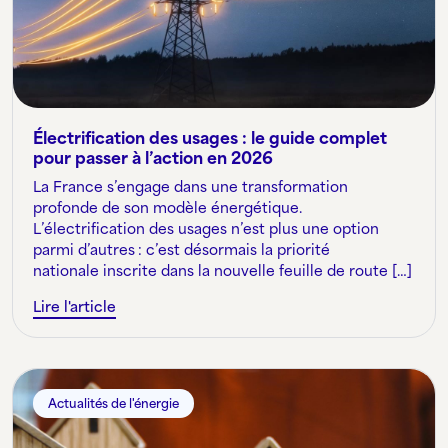
Électrification des usages : le guide complet
pour passer à l’action en 2026
La France s’engage dans une transformation
profonde de son modèle énergétique.
L’électrification des usages n’est plus une option
parmi d’autres : c’est désormais la priorité
nationale inscrite dans la nouvelle feuille de route […]
Lire l'article
Actualités de l'énergie