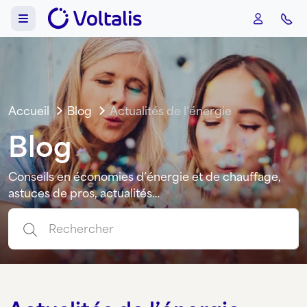
Aller au contenu
Skip to footer
Menu
Accueil
Blog
Actualités de l’énergie
Blog
Conseils en économies d’énergie et de chauffage,
astuces de pros, actualités…