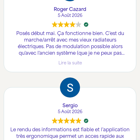
Roger Cazard
5 Août 2026
Posés début mai. Ça fonctionne bien. C'est du
marche/arrêt avec mes vieux radiateurs
électriques. Pas de modulation possible alors
qu'avec l'ancien système (que je ne peux pas
nommer ici) j'avais la modulation de la
Lire la suite
température au degrés près et dans chaque pièce
(par contre je n'avais pas la commande du chauffe-
eau électrique).
Nous verrons cet hiver comment se comporte le
système voltalis.
Sergio
5 Août 2026
Le rendu des informations est fiable et l’application
très ergonomique permet un acces rapide aux