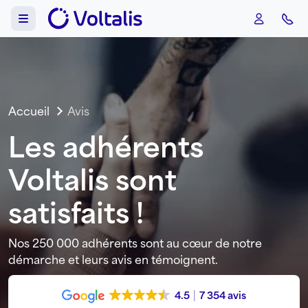
Aller au contenu
Skip to footer
Menu
Accueil
Avis
Les adhérents
Voltalis sont
satisfaits !
Nos 250 000 adhérents sont au cœur de notre
démarche et leurs avis en témoignent.
4.5
7 354 avis