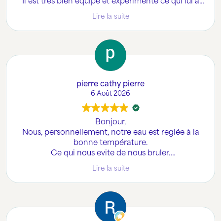
Il est très bien équipé et expérimenté ce qui lui a
permis de déceler les failles alors que la situation
Lire la suite
était très complexe. Son devis est clair comme son
compte rendu et il prend le temps de tout bien
expliquer par la suite. Je recommande à 100%
pierre cathy pierre
6 Août 2026
Bonjour,
Nous, personnellement, notre eau est reglée à la
bonne température.
Ce qui nous evite de nous bruler.
J'adore ce systhéme et les économies faites en
Lire la suite
energie et finance....
Enfin Bref ......J'ADORE