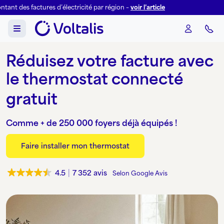
Aller au contenu
Skip to footer
des factures d’électricité par région –
voir l’article
Menu
Réduisez votre facture avec
le thermostat connecté
gratuit
écologique
Comme + de 250 000 foyers déjà équipés !
économique
Faire installer mon thermostat
gratuit
4.5
7 352 avis