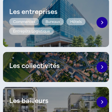
Les entreprises
Commerces
Bureaux
Hôtels
Entrepôts Logistique
Les collectivités
Les bailleurs