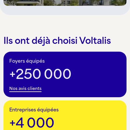
Ils ont déjà choisi Voltalis
Foyers équipés
250 000
Nos avis clients
Entreprises équipées
4 000