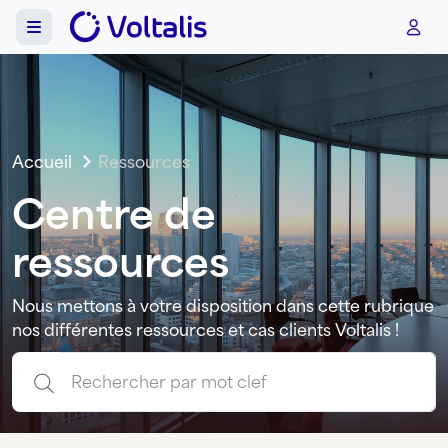
Aller au contenu
Skip to footer
Menu
Accueil
Ressources
Centre de
ressources
Nous mettons à votre disposition dans cette rubrique
nos différentes ressources et cas clients Voltalis !