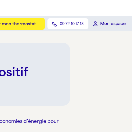
Mon espace
er mon thermostat
09 72 10 17 18
sitif
s économies d’énergie pour