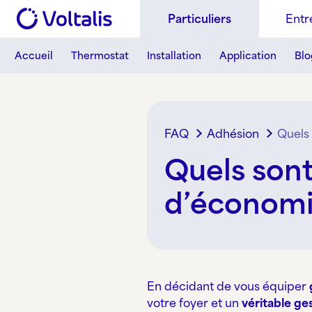
Aller au contenu
Skip to footer
Particuliers
Entr
Accueil
Thermostat
Installation
Application
Blo
FAQ
Adhésion
Quels 
Quels sont
d’économie
En décidant de vous équiper
votre foyer et un
véritable ge