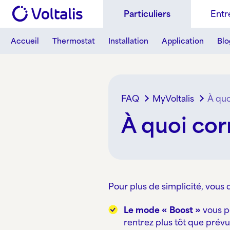
Aller au contenu
Skip to footer
Particuliers
Entr
Accueil
Thermostat
Installation
Application
Blo
FAQ
MyVoltalis
À quo
À quoi cor
Pour plus de simplicité, vous
Le mode « Boost »
vous p
rentrez plus tôt que prévu