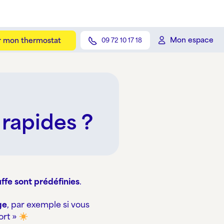
Mon espace
er mon thermostat
09 72 10 17 18
rapides ?
ffe sont prédéfinies
.
ge
, par exemple si vous
ort »