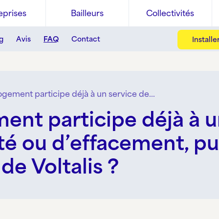
eprises
Bailleurs
Collectivités
g
Avis
FAQ
Contact
Install
gement participe déjà à un service de...
nt participe déjà à u
ité ou d’effacement, pu
de Voltalis ?