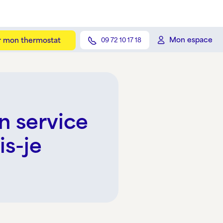
Mon espace
er mon thermostat
09 72 10 17 18
n service
is-je