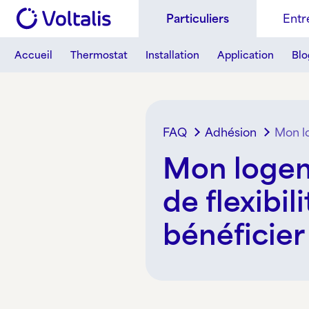
Aller au contenu
Skip to footer
Particuliers
Entr
Accueil
Thermostat
Installation
Application
Blo
FAQ
Adhésion
Mon lo
Mon logeme
de flexibil
bénéficier 